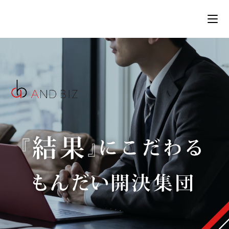
コ
ン
テ
ン
ツ
へ
ス
キ
ッ
プ